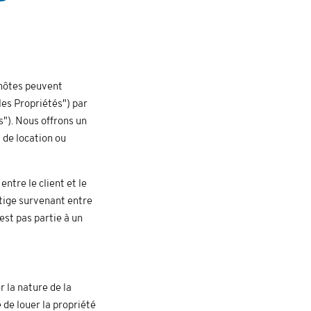
 hôtes peuvent
"les Propriétés") par
s"). Nous offrons un
 de location ou
ntre le client et le
litige survenant entre
'est pas partie à un
r la nature de la
 de louer la propriété